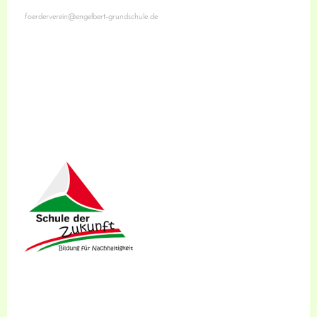
foerderverein@engelbert-grundschule.de